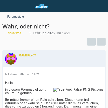
Forumspiele
Wahr, oder nicht?
ᴳᴬᴹᴱᴿᴸʸˁᵀ
6. Februar 2025 um 14:21
ᴳᴬᴹᴱᴿᴸʸˁᵀ
6. Februar 2025 um 14:21
Hallo,
in diesem Forumspiel geht
es um Folgendes:
Ihr müsst immer einen Fakt schreiben. Dieser kann frei
erfunden oder wahr sein. Der User unter dir muss versuchen,
dies (ohne zu googlen ) herausfinden. Dann muss man einen