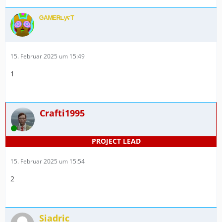
ᴳᴬᴹᴱᴿᴸʸˁᵀ
15. Februar 2025 um 15:49
1
Crafti1995
Online
15. Februar 2025 um 15:54
2
Siadric