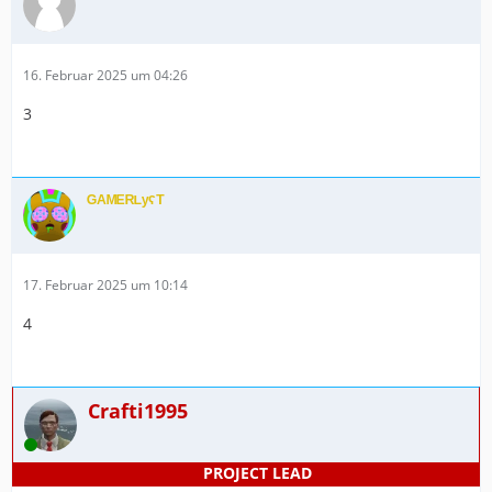
16. Februar 2025 um 04:26
3
ᴳᴬᴹᴱᴿᴸʸˁᵀ
17. Februar 2025 um 10:14
4
Crafti1995
Online