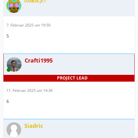
ᴳᴬᴹᴱᴿᴸʸˁᵀ
7. Februar 2025 um 19:50
5
Crafti1995
Online
11. Februar 2025 um 14:36
6
Siadric