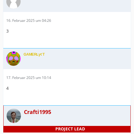
16. Februar 2025 um 04:26
3
ᴳᴬᴹᴱᴿᴸʸˁᵀ
17. Februar 2025 um 10:14
4
Crafti1995