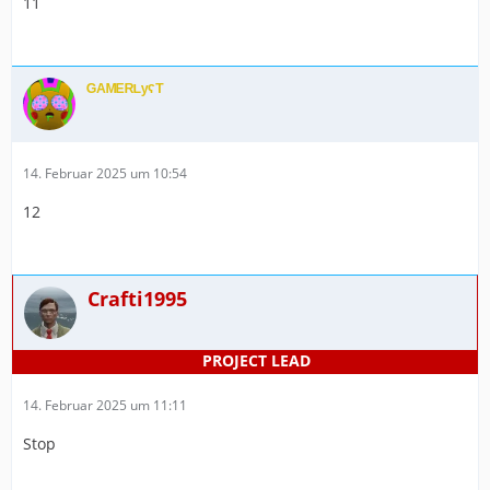
11
ᴳᴬᴹᴱᴿᴸʸˁᵀ
14. Februar 2025 um 10:54
12
Crafti1995
14. Februar 2025 um 11:11
Stop