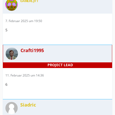
ᴳᴬᴹᴱᴿᴸʸˁᵀ
7. Februar 2025 um 19:50
5
Crafti1995
11. Februar 2025 um 14:36
6
Siadric